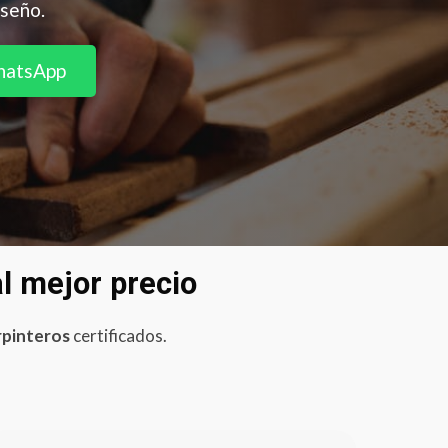
iseño.
hatsApp
al mejor precio
rpinteros
certificados.