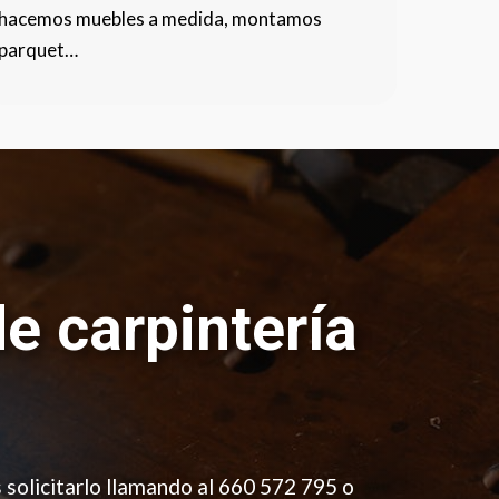
hacemos muebles a medida, montamos
parquet…
de carpintería
s solicitarlo llamando al 660 572 795 o